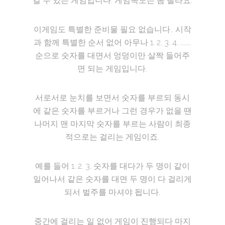
길 수 있는 게임입니다. 게임속도는 좀 빨라요.
이게임도 특별한 준비물 필요 없습니다.. 시작
과 함께 특별한 순서 없어 아무나 1. 2. 3. 4. .......
순으로 숫자를 대면서 엉덩이만 살짝 들어주
면 되는 게임입니다.
서로서로 눈치를 보면서 숫자를 부르되 동시
에 같은 숫자를 부르거나 그런 경우가 없을 땐
나머지 맨 마지막 숫자를 부르는 사람이 최종
적으로는 걸리는 게임이죠.
예를 들어 1. 2. 3. 숫자를 대다가 두 명이 같이
일어나서 같은 숫자를 대면 두 명이 다 걸리게
되서 벌주를 마셔야 됩니다.
중간에 걸리는 일 없어 게임이 진행되다 마지