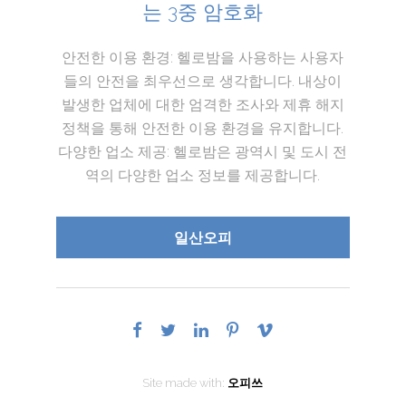
는 3중 암호화
안전한 이용 환경: 헬로밤을 사용하는 사용자
들의 안전을 최우선으로 생각합니다. 내상이
발생한 업체에 대한 엄격한 조사와 제휴 해지
정책을 통해 안전한 이용 환경을 유지합니다.
다양한 업소 제공: 헬로밤은 광역시 및 도시 전
역의 다양한 업소 정보를 제공합니다.
일산오피
Site made with:
오피쓰